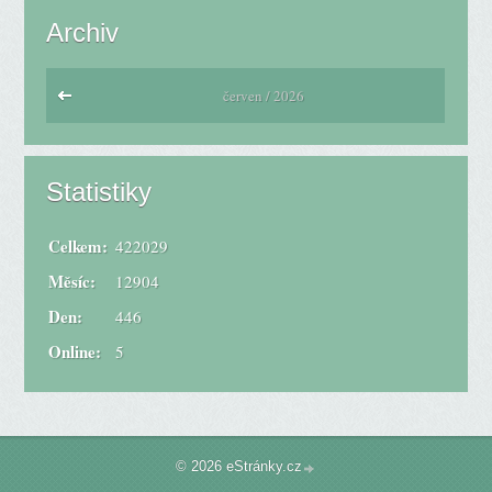
Archiv
červen / 2026
Statistiky
Celkem:
422029
Měsíc:
12904
Den:
446
Online:
5
© 2026 eStránky.cz