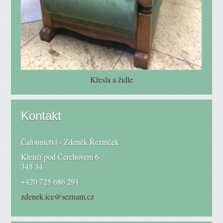
Křesla a židle
Kontakt
Čalounictví - Zdeněk Řezníček
Klenčí pod Čerchovem 6
345 34
+420 725 686 291
zdenek.ice@seznam.cz