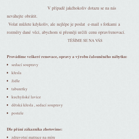
V případě jakéhokoliv dotazu se na nás
neváhejte obrátit.
Volat můžete kdykoliv, ale nejlépe je poslat e-mail s fotkami a
rozměry dané věci, abychom si přesněji určili cenu oprav/renovací.
TĚŠÍME SE NA VÁS
Provádíme veškeré renovace, opravy a výrobu čalouněného nábytku:
sedací soupravy
křesla
židle
taburetky
kuchyňské lavice
dětská křesla , sedací soupravy
postele
Dle přání zákazníka zhotovíme:
zdravotní matrace na míru