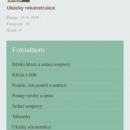
Ukázky rekonstrukce
Datum:
16. 9. 2020
Fotografií:
19
Složek:
0
Fotoalbum
Dětská křesla a sedací soupravy
Křesla a židle
Postele, čela postelí a matrace
Postup výroby a oprav
Sedací soupravy
Taburetky
Ukázky rekonstrukce