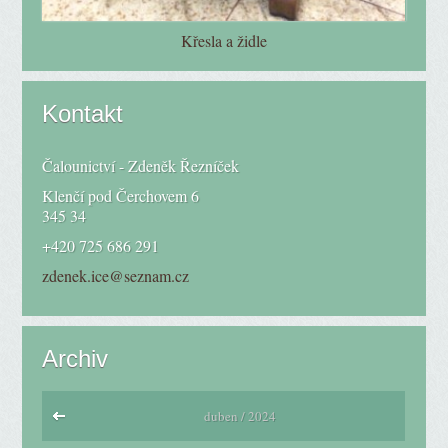
Křesla a židle
Kontakt
Čalounictví - Zdeněk Řezníček
Klenčí pod Čerchovem 6
345 34
+420 725 686 291
zdenek.ice@seznam.cz
Archiv
duben / 2024