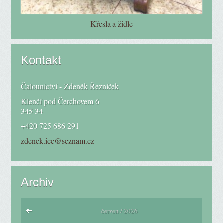
Křesla a židle
Kontakt
Čalounictví - Zdeněk Řezníček
Klenčí pod Čerchovem 6
345 34
+420 725 686 291
zdenek.ice@seznam.cz
Archiv
červen / 2026