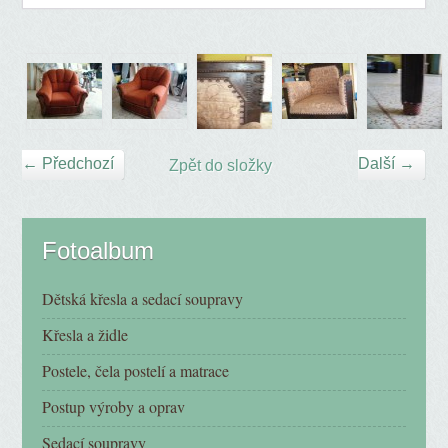
← Předchozí
Další →
Zpět do složky
Fotoalbum
Dětská křesla a sedací soupravy
Křesla a židle
Postele, čela postelí a matrace
Postup výroby a oprav
Sedací soupravy