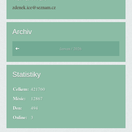
zdenek.ice@seznam.cz
Archiv
červen / 2026
Statistiky
Celkem:
421760
Měsíc:
12867
Den:
494
Online:
3