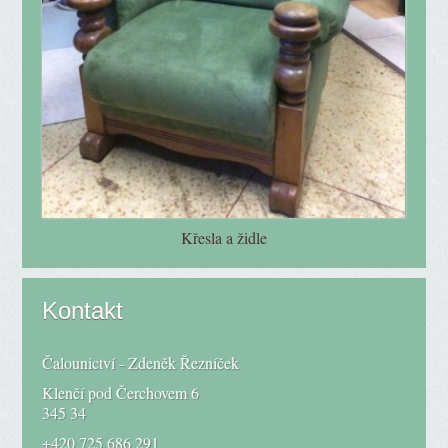
Křesla a židle
Kontakt
Čalounictví - Zdeněk Řezníček
Klenčí pod Čerchovem 6
345 34
+420 725 686 291