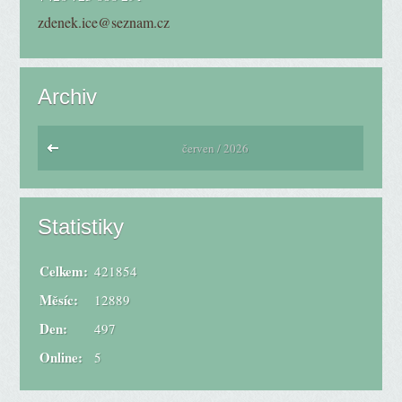
zdenek.ice@seznam.cz
Archiv
červen / 2026
Statistiky
Celkem:
421854
Měsíc:
12889
Den:
497
Online:
5