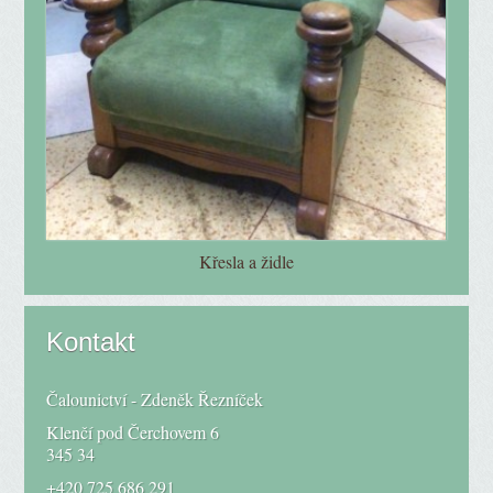
Křesla a židle
Kontakt
Čalounictví - Zdeněk Řezníček
Klenčí pod Čerchovem 6
345 34
+420 725 686 291