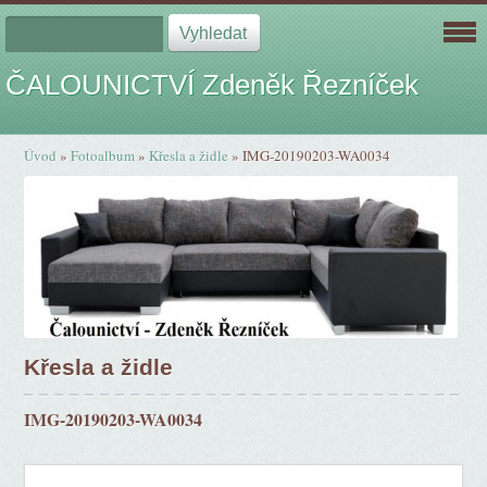
ČALOUNICTVÍ Zdeněk Řezníček
Úvod
»
Fotoalbum
»
Křesla a židle
»
IMG-20190203-WA0034
Křesla a židle
IMG-20190203-WA0034