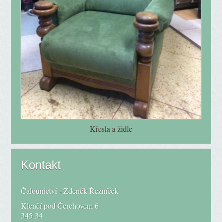
Křesla a židle
Kontakt
Čalounictví - Zdeněk Řezníček
Klenčí pod Čerchovem 6
345 34