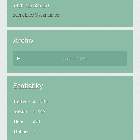
+420 725 686 291
zdenek.ice@seznam.cz
Archiv
červen / 2026
Statistiky
Celkem:
421799
Měsíc:
12866
Den:
479
Online:
7