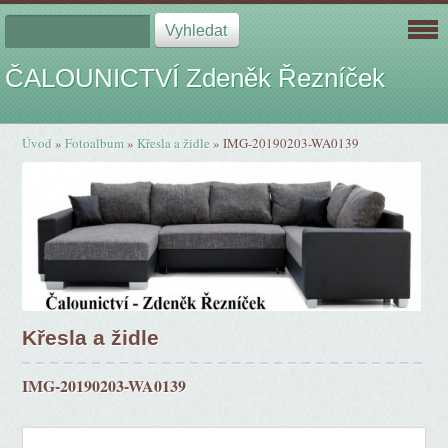
ČALOUNICTVÍ Zdeněk Řezníček
Úvod
»
Fotoalbum
»
Křesla a židle
»
IMG-20190203-WA0139
Křesla a židle
IMG-20190203-WA0139