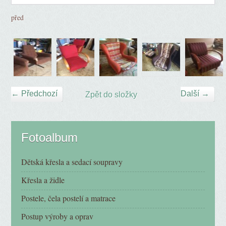
před
← Předchozí
Další →
Zpět do složky
Fotoalbum
Dětská křesla a sedací soupravy
Křesla a židle
Postele, čela postelí a matrace
Postup výroby a oprav