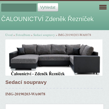
ČALOUNICTVÍ Zdeněk Řezníček
Úvod
»
Fotoalbum
»
Sedací soupravy
»
IMG-20190203-WA0078
Sedací soupravy
IMG-20190203-WA0078