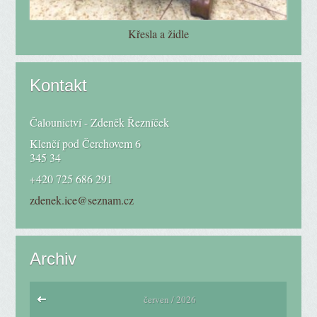
Křesla a židle
Kontakt
Čalounictví - Zdeněk Řezníček
Klenčí pod Čerchovem 6
345 34
+420 725 686 291
zdenek.ice@seznam.cz
Archiv
červen / 2026