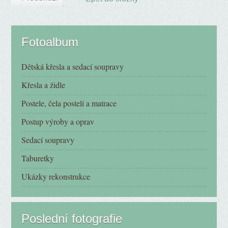
Fotoalbum
Dětská křesla a sedací soupravy
Křesla a židle
Postele, čela postelí a matrace
Postup výroby a oprav
Sedací soupravy
Taburetky
Ukázky rekonstrukce
Poslední fotografie