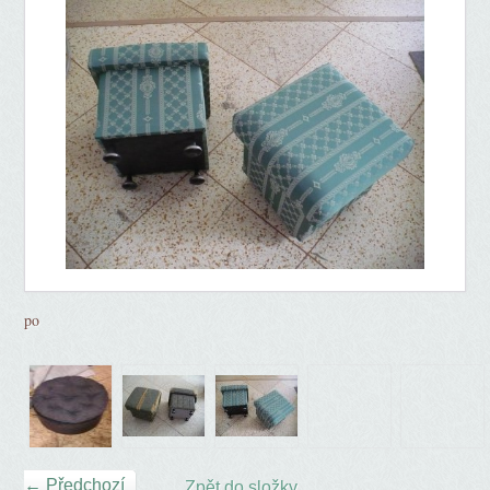
po
← Předchozí
Zpět do složky