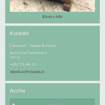
Křesla a židle
Kontakt
Čalounictví - Zdeněk Řezníček
Klenčí pod Čerchovem 6
345 34
+420 725 686 291
zdenek.ice@seznam.cz
Archiv
červen / 2026