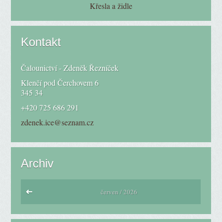
Křesla a židle
Kontakt
Čalounictví - Zdeněk Řezníček
Klenčí pod Čerchovem 6
345 34
+420 725 686 291
zdenek.ice@seznam.cz
Archiv
červen / 2026