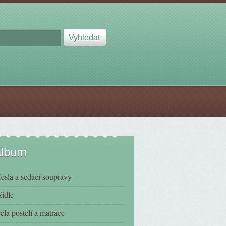
album
esla a sedací soupravy
židle
čela postelí a matrace