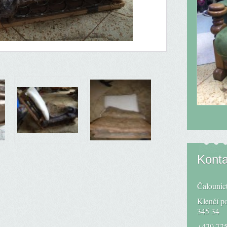
Konta
Čalounic
Klenčí p
345 34
+420 725