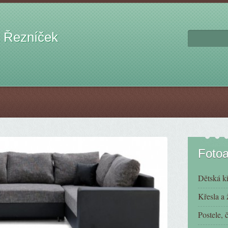
 Řezníček
Foto
Dětská kř
Křesla a 
Postele, 