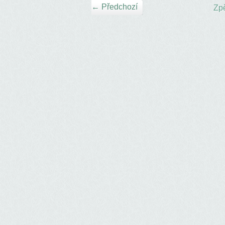
← Předchozí
Zpě