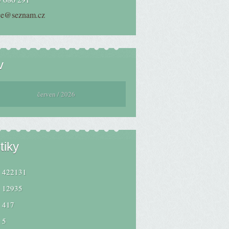
ce@seznam.cz
v
červen / 2026
tiky
422131
12935
417
5