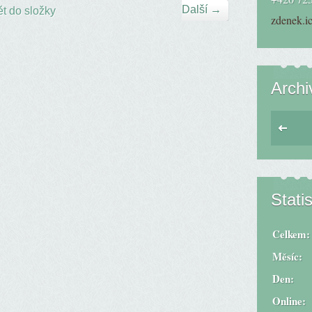
Další →
t do složky
zdenek.i
Archi
Statis
Celkem:
Měsíc:
Den:
Online: