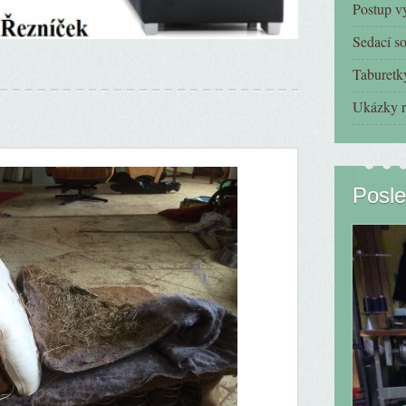
Postup v
Sedací s
Taburetk
Ukázky r
Posle