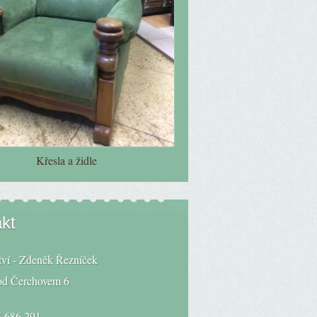
Křesla a židle
kt
tví - Zdeněk Řezníček
od Čerchovem 6
 686 291