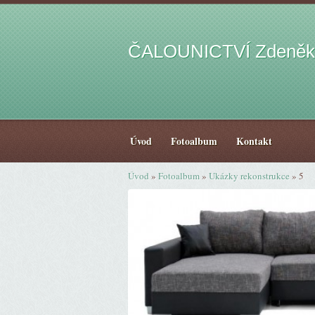
ČALOUNICTVÍ Zdeněk
Úvod
Fotoalbum
Kontakt
Úvod
»
Fotoalbum
»
Ukázky rekonstrukce
»
5