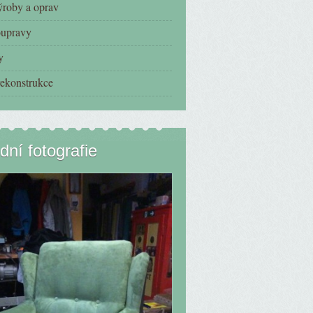
ýroby a oprav
oupravy
y
ekonstrukce
dní fotografie