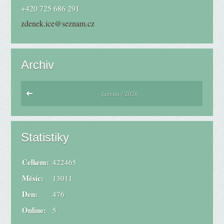
+420 725 686 291
zdenek.ice@seznam.cz
Archiv
červen / 2026
Statistiky
Celkem:
422465
Měsíc:
13011
Den:
476
Online:
5