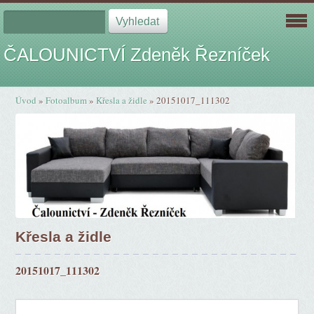
ČALOUNICTVÍ Zdeněk Řezníček
Úvod
»
Fotoalbum
»
Křesla a židle
»
20151017_111302
Křesla a židle
20151017_111302