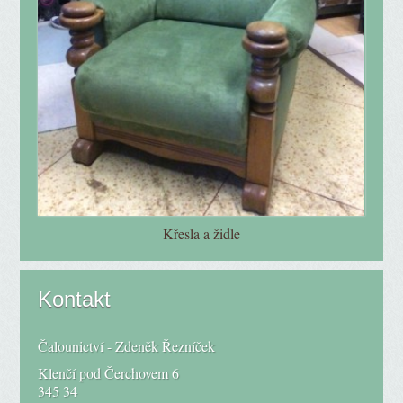
Křesla a židle
Kontakt
Čalounictví - Zdeněk Řezníček
Klenčí pod Čerchovem 6
345 34