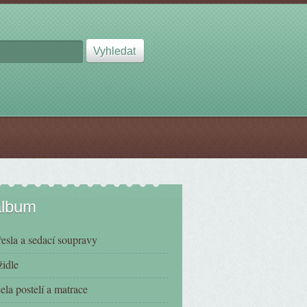
album
esla a sedací soupravy
židle
čela postelí a matrace