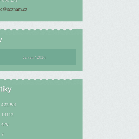
ce@seznam.cz
v
červen / 2026
tiky
422993
13112
479
7