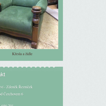
Křesla a židle
kt
tví - Zdeněk Řezníček
od Čerchovem 6
 686 291