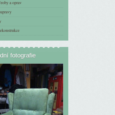
ýroby a oprav
oupravy
y
ekonstrukce
dní fotografie