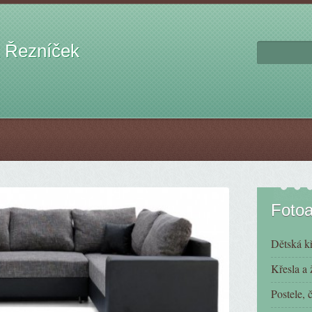
 Řezníček
Foto
Dětská kř
Křesla a 
Postele, 