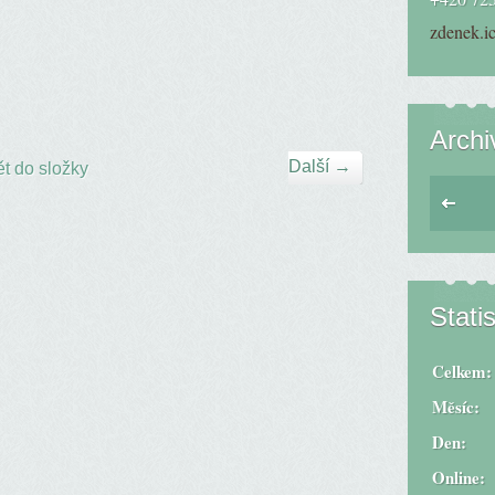
zdenek.i
Archi
Další →
t do složky
Statis
Celkem:
Měsíc:
Den:
Online: