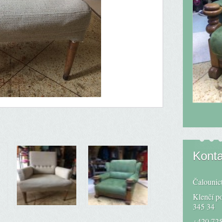
Konta
Čalounic
Klenčí p
345 34
+420 725