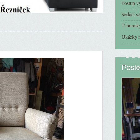
Postup v
Sedací s
Taburetk
Ukázky r
Posle