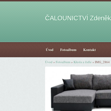
ČALOUNICTVÍ Zdeněk
Úvod
Fotoalbum
Kontakt
Úvod
»
Fotoalbum
»
Křesla a židle
»
IMG_2864