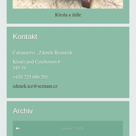
Křesla a židle
Kontakt
Čalounictví - Zdeněk Řezníček
Klenčí pod Čerchovem 6
345 34
+420 725 686 291
zdenek.ice@seznam.cz
Archiv
červen / 2026