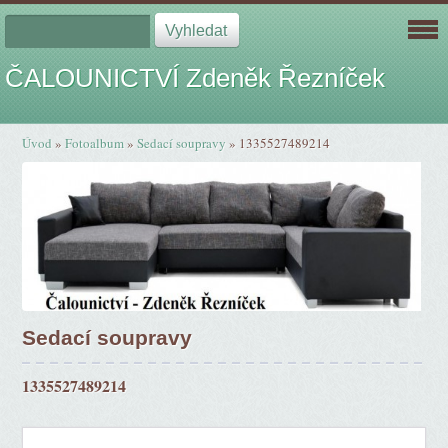
ČALOUNICTVÍ Zdeněk Řezníček
Úvod
»
Fotoalbum
»
Sedací soupravy
»
1335527489214
Sedací soupravy
1335527489214