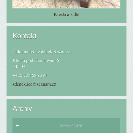
Křesla a židle
Kontakt
Čalounictví - Zdeněk Řezníček
Klenčí pod Čerchovem 6
345 34
+420 725 686 291
zdenek.ice@seznam.cz
Archiv
červen / 2026