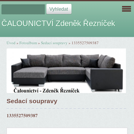
ČALOUNICTVÍ Zdeněk Řezníček
Úvod
»
Fotoalbum
»
Sedací soupravy
»
1335527509387
Sedací soupravy
1335527509387