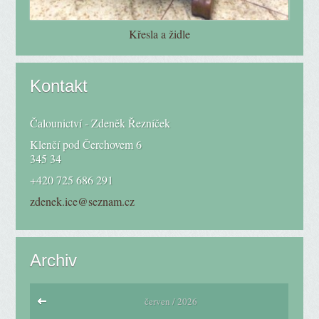
Křesla a židle
Kontakt
Čalounictví - Zdeněk Řezníček
Klenčí pod Čerchovem 6
345 34
+420 725 686 291
zdenek.ice@seznam.cz
Archiv
červen / 2026