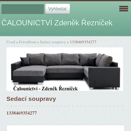
ČALOUNICTVÍ Zdeněk Řezníček
Úvod
»
Fotoalbum
»
Sedací soupravy
»
1338469354277
Sedací soupravy
1338469354277