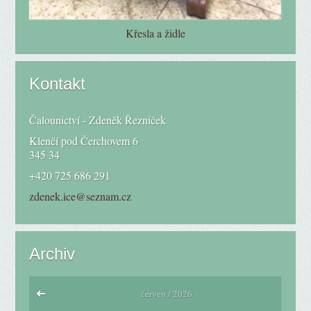
Křesla a židle
Kontakt
Čalounictví - Zdeněk Řezníček
Klenčí pod Čerchovem 6
345 34
+420 725 686 291
zdenek.ice@seznam.cz
Archiv
červen / 2026