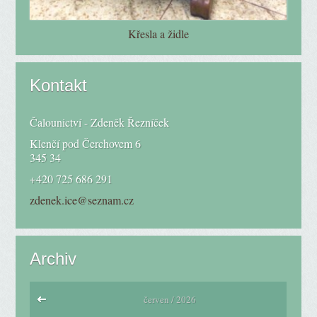
Křesla a židle
Kontakt
Čalounictví - Zdeněk Řezníček
Klenčí pod Čerchovem 6
345 34
+420 725 686 291
zdenek.ice@seznam.cz
Archiv
červen / 2026